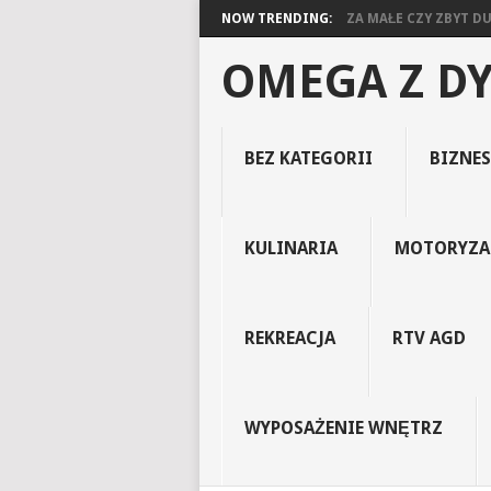
NOW TRENDING:
ZA MAŁE CZY ZBYT DUŻ
OMEGA Z D
BEZ KATEGORII
BIZNES
KULINARIA
MOTORYZA
REKREACJA
RTV AGD
WYPOSAŻENIE WNĘTRZ