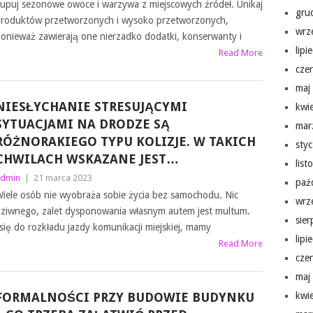
upuj sezonowe owoce i warzywa z miejscowych źródeł. Unikaj
gru
roduktów przetworzonych i wysoko przetworzonych,
wrz
onieważ zawierają one nierzadko dodatki, konserwanty i
lipi
Read More
cze
maj
NIESŁYCHANIE STRESUJĄCYMI
kwi
SYTUACJAMI NA DRODZE SĄ
mar
RÓŻNORAKIEGO TYPU KOLIZJE. W TAKICH
sty
CHWILACH WSKAZANE JEST…
lis
dmin
|
21 marca 2023
paź
iele osób nie wyobraża sobie życia bez samochodu. Nic
wrz
ziwnego, zalet dysponowania własnym autem jest multum.
sie
ę do rozkładu jazdy komunikacji miejskiej, mamy
lipi
Read More
cze
maj
FORMALNOŚCI PRZY BUDOWIE BUDYNKU
kwi