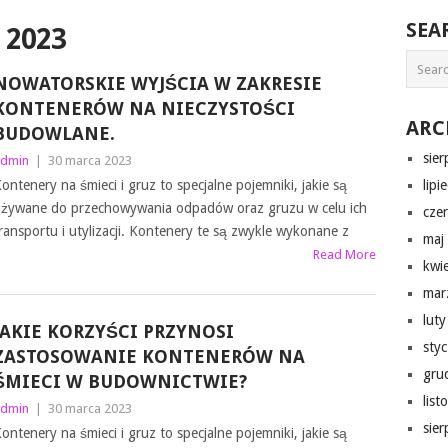
SEA
 2023
NOWATORSKIE WYJŚCIA W ZAKRESIE
KONTENERÓW NA NIECZYSTOŚCI
ARC
BUDOWLANE.
sie
dmin
|
30 marca 2023
ontenery na śmieci i gruz to specjalne pojemniki, jakie są
lipi
żywane do przechowywania odpadów oraz gruzu w celu ich
cze
ransportu i utylizacji. Kontenery te są zwykle wykonane z
maj
Read More
kwi
mar
lut
JAKIE KORZYŚCI PRZYNOSI
sty
ZASTOSOWANIE KONTENERÓW NA
gru
ŚMIECI W BUDOWNICTWIE?
lis
dmin
|
30 marca 2023
sie
ontenery na śmieci i gruz to specjalne pojemniki, jakie są