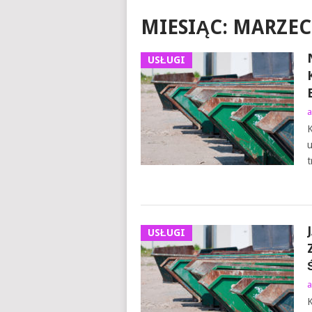
MIESIĄC:
MARZEC
USŁUGI
a
K
u
t
USŁUGI
a
K