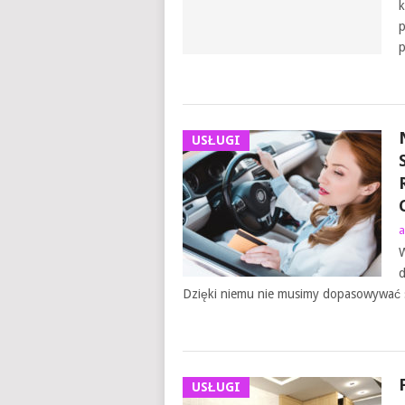
k
p
p
USŁUGI
a
W
d
Dzięki niemu nie musimy dopasowywać si
USŁUGI