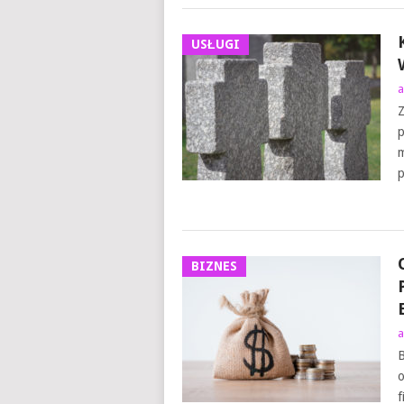
USŁUGI
a
Z
p
m
p
BIZNES
a
B
o
f