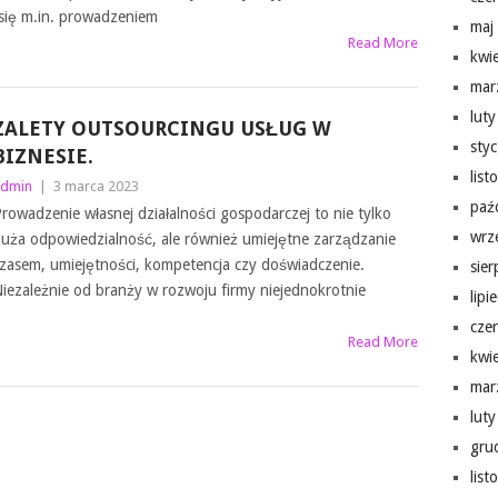
się m.in. prowadzeniem
maj
Read More
kwi
mar
lut
ZALETY OUTSOURCINGU USŁUG W
sty
BIZNESIE.
lis
dmin
|
3 marca 2023
paź
rowadzenie własnej działalności gospodarczej to nie tylko
wrz
uża odpowiedzialność, ale również umiejętne zarządzanie
zasem, umiejętności, kompetencja czy doświadczenie.
sie
iezależnie od branży w rozwoju firmy niejednokrotnie
lipi
cze
Read More
kwi
mar
lut
gru
lis