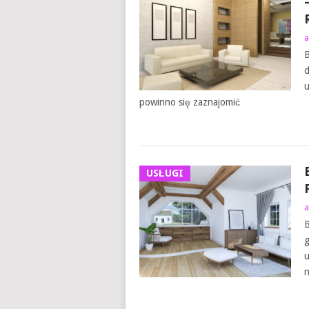
a
B
d
u
powinno się zaznajomić
USŁUGI
a
B
g
u
n