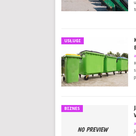
u
t
USŁUGI
a
K
s
p
BIZNES
a
J