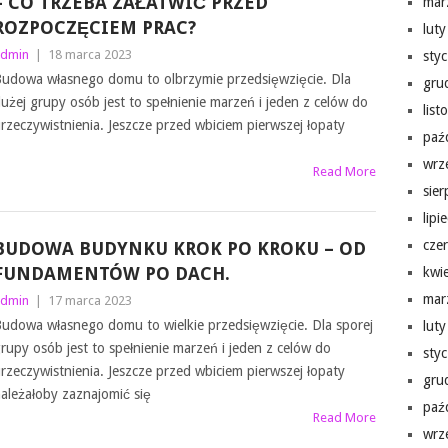
– CO TRZEBA ZAŁATWIĆ PRZED
mar
ROZPOCZĘCIEM PRAC?
lut
dmin
|
18 marca 2023
sty
udowa własnego domu to olbrzymie przedsięwzięcie. Dla
gru
użej grupy osób jest to spełnienie marzeń i jeden z celów do
lis
rzeczywistnienia. Jeszcze przed wbiciem pierwszej łopaty
paź
wrz
Read More
sie
lipi
cze
BUDOWA BUDYNKU KROK PO KROKU – OD
FUNDAMENTÓW PO DACH.
kwi
mar
dmin
|
17 marca 2023
udowa własnego domu to wielkie przedsięwzięcie. Dla sporej
lut
rupy osób jest to spełnienie marzeń i jeden z celów do
sty
rzeczywistnienia. Jeszcze przed wbiciem pierwszej łopaty
gru
ależałoby zaznajomić się
paź
Read More
wrz