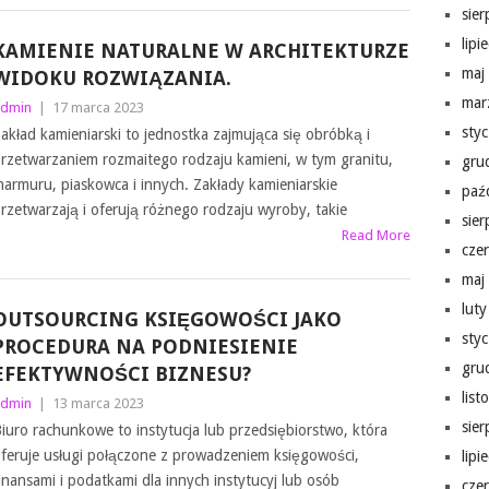
sie
lipi
KAMIENIE NATURALNE W ARCHITEKTURZE
maj
WIDOKU ROZWIĄZANIA.
mar
dmin
|
17 marca 2023
sty
akład kamieniarski to jednostka zajmująca się obróbką i
rzetwarzaniem rozmaitego rodzaju kamieni, w tym granitu,
gru
armuru, piaskowca i innych. Zakłady kamieniarskie
paź
rzetwarzają i oferują różnego rodzaju wyroby, takie
sie
Read More
cze
maj
lut
OUTSOURCING KSIĘGOWOŚCI JAKO
sty
PROCEDURA NA PODNIESIENIE
gru
EFEKTYWNOŚCI BIZNESU?
lis
dmin
|
13 marca 2023
sie
iuro rachunkowe to instytucja lub przedsiębiorstwo, która
feruje usługi połączone z prowadzeniem księgowości,
lipi
inansami i podatkami dla innych instytucyj lub osób
cze