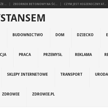
E ...
ZBIORNIK BETONOWY NA ŚC...
CZYM JEST HIGIENICZNY AT...
YSTANSEM
BUDOWNICTWO
DOM
DZIECKO
CJA
PRACA
PRZEMYSŁ
REKLAMA
R
SKLEPY INTERNETOWE
TRANSPORT
URODA
ZDROWIE
ZDROWIE.PL