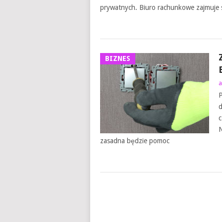
prywatnych. Biuro rachunkowe zajmuje 
BIZNES
a
P
d
c
N
zasadna będzie pomoc