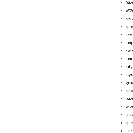
paź
wrz
sie
lipi
cze
maj
kwi
mar
lut
sty
gru
lis
paź
wrz
sie
lipi
cze