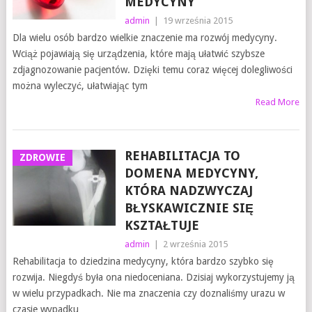
MEDYCYNY
admin
|
19 września 2015
Dla wielu osób bardzo wielkie znaczenie ma rozwój medycyny.
Wciąż pojawiają się urządzenia, które mają ułatwić szybsze
zdjagnozowanie pacjentów. Dzięki temu coraz więcej dolegliwości
można wyleczyć, ułatwiając tym
Read More
REHABILITACJA TO
ZDROWIE
DOMENA MEDYCYNY,
KTÓRA NADZWYCZAJ
BŁYSKAWICZNIE SIĘ
KSZTAŁTUJE
admin
|
2 września 2015
Rehabilitacja to dziedzina medycyny, która bardzo szybko się
rozwija. Niegdyś była ona niedoceniana. Dzisiaj wykorzystujemy ją
w wielu przypadkach. Nie ma znaczenia czy doznaliśmy urazu w
czasie wypadku