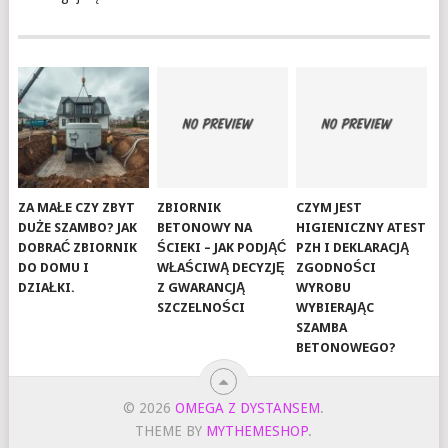
ZA MAŁE CZY ZBYT
ZBIORNIK
CZYM JEST
DUŻE SZAMBO? JAK
BETONOWY NA
HIGIENICZNY ATEST
DOBRAĆ ZBIORNIK
ŚCIEKI – JAK PODJĄĆ
PZH I DEKLARACJĄ
DO DOMU I
WŁAŚCIWĄ DECYZJĘ
ZGODNOŚCI
DZIAŁKI.
Z GWARANCJĄ
WYROBU
SZCZELNOŚCI
WYBIERAJĄC
SZAMBA
BETONOWEGO?
© 2026
OMEGA Z DYSTANSEM
.
THEME BY
MYTHEMESHOP
.