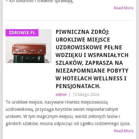
– ich solidność i trwałość sprawiają,
Read More
PIWNICZNA ZDRÓJ:
ZDROWIE.PL
UROKLIWE MIEJSCE
UZDROWISKOWE PEŁNE
WDZIĘKU I WSPANIAŁYCH
SZLAKÓW, ZAPRASZA NA
NIEZAPOMNIANE POBYTY
W HOTELACH WELLNESS I
PENSJONATACH.
admin
|
12 lutego 2024
To urokliwe miejsce, nazywane również miejscowością
uzdrowiskową, przyciąga turystów swoim niepowtarzalnym
urokiem. W tym magicznym miejscu, wśród zielonych lasów i
górskich szlaków, można odpocząć od zgiełku codziennego życia.
Read More