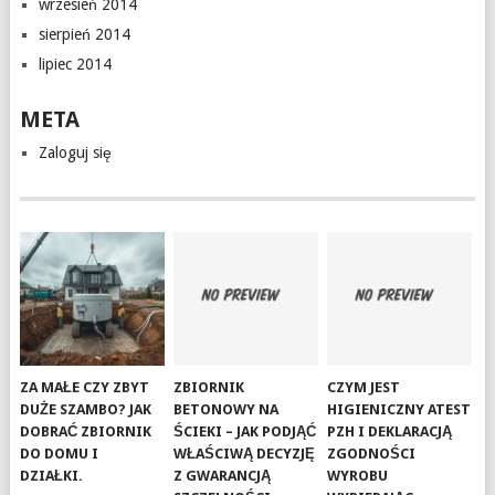
wrzesień 2014
sierpień 2014
lipiec 2014
META
Zaloguj się
ZA MAŁE CZY ZBYT
ZBIORNIK
CZYM JEST
DUŻE SZAMBO? JAK
BETONOWY NA
HIGIENICZNY ATEST
DOBRAĆ ZBIORNIK
ŚCIEKI – JAK PODJĄĆ
PZH I DEKLARACJĄ
DO DOMU I
WŁAŚCIWĄ DECYZJĘ
ZGODNOŚCI
DZIAŁKI.
Z GWARANCJĄ
WYROBU