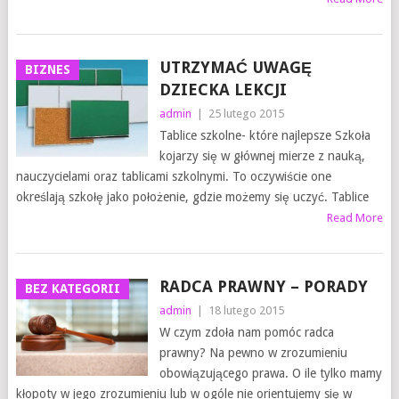
UTRZYMAĆ UWAGĘ
BIZNES
DZIECKA LEKCJI
admin
|
25 lutego 2015
Tablice szkolne- które najlepsze Szkoła
kojarzy się w głównej mierze z nauką,
nauczycielami oraz tablicami szkolnymi. To oczywiście one
określają szkołę jako położenie, gdzie możemy się uczyć. Tablice
Read More
RADCA PRAWNY – PORADY
BEZ KATEGORII
admin
|
18 lutego 2015
W czym zdoła nam pomóc radca
prawny? Na pewno w zrozumieniu
obowiązującego prawa. O ile tylko mamy
kłopoty w jego zrozumieniu lub w ogóle nie orientujemy się w