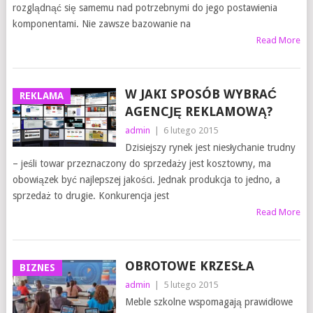
rozglądnąć się samemu nad potrzebnymi do jego postawienia
komponentami. Nie zawsze bazowanie na
Read More
W JAKI SPOSÓB WYBRAĆ
REKLAMA
AGENCJĘ REKLAMOWĄ?
admin
|
6 lutego 2015
Dzisiejszy rynek jest niesłychanie trudny
– jeśli towar przeznaczony do sprzedaży jest kosztowny, ma
obowiązek być najlepszej jakości. Jednak produkcja to jedno, a
sprzedaż to drugie. Konkurencja jest
Read More
OBROTOWE KRZESŁA
BIZNES
admin
|
5 lutego 2015
Meble szkolne wspomagają prawidłowe