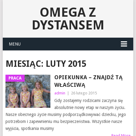
OMEGA Z
DYSTANSEM
MENU
MIESIĄC:
LUTY 2015
OPIEKUNKA – ZNAJDŹ TĄ
PRACA
WŁAŚCIWĄ
admin
|
26 lutego 2015
Gdy zostajemy rodzicami zaczyna się
absolutnie nowy etap w naszym życiu.
Nasze obecnego życie musimy podporządkowywać dziecku, jego
potrzebom i zapewnieniu mu bezpieczeństwa. Wszystkie nasze
wyjścia, spotkania musimy
Read More