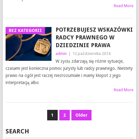
Read More
POTRZEBUJESZ WSKAZÓWKI
BEZ KATEGORII
RADCY PRAWNEGO W
DZIEDZINIE PRAWA
admin
|
12 października 2014
W życiu zdarzają się różne sytuacje,
czasami jest konieczna pomoc jurysty lub radcy prawnego. Niestety
prawo na ogół jest raczej niezrozumiałe i mamy kłopot z jego
interpretacją albo
Read More
NAWIGACJA
1
2
Older
PO
SEARCH
WPISACH