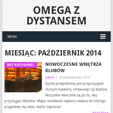
OMEGA Z
DYSTANSEM
MENU
MIESIĄC:
PAŹDZIERNIK 2014
NOWOCZESNE WNĘTRZA
BEZ KATEGORII
KLUBÓW
admin
|
30 października 2014
Rynek przepełniony jest propozycjami
różnych kawiarni, restauracji czy klubów.
Wszystkie tworzone są po to, aby
przyciągać klientów. Mając możliwość wyboru miejsca do którego
pragniemy się udać, warto zapoznać
Read More