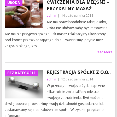
ĆWICZENIA DLA MIĘŚNI –
URODA
PRZYDATNY MASAŻ
admin
|
14 października 2014
Nie ma prawdopodobnie takiej osoby,
która nie ubóstwiałaby być masowana.
Nie ma nic przyjemniejszego, jak masaż relaksacyjny ukończony
pod koniec przeszkadzającego dnia. Powinniśmy jedynie mieć
kogoś bliskiego, kto
Read More
REJESTRACJA SPÓŁKI Z O.O..
BEZ KATEGORII
admin
|
12 października 2014
W przeciągu swojego życia zapewne
kilkakrotnie zmienialiśmy miejsce
swojego zatrudnienia. Być może na
chwilę obecną prowadzimy swoją działalność gospodarczą lub
zastanawiamy się nad założeniem spółki. Wszystkie przydatne
informacje