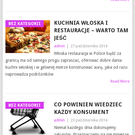
KUCHNIA WŁOSKA I
BEZ KATEGORII
RESTAURACJE – WARTO TAM
JEŚĆ
admin
|
27 października 2014
Włoska restauracja w Polsce bądź za
granicą ma od samego progu zapraszać, oferować dobre dania
kuchni włoskiej i w głównej mierze konstruować aurę, jaka od razu
naprowadza podróżników
Read More
CO POWINIEN WIEDZIEC
BEZ KATEGORII
KAŻDY KONSUMENT
admin
|
23 października 2014
Niemal każdego dnia dokonujemy
zakupów. Przeznaczamy na nie mniejsze