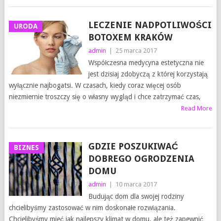
LECZENIE NADPOTLIWOŚCI
URODA
BOTOXEM KRAKÓW
admin
|
25 marca 2017
Współczesna medycyna estetyczna nie
jest dzisiaj zdobyczą z której korzystają
wyłącznie najbogatsi. W czasach, kiedy coraz więcej osób
niezmiernie troszczy się o własny wygląd i chce zatrzymać czas,
Read More
GDZIE POSZUKIWAĆ
BIZNES
DOBREGO OGRODZENIA
DOMU
admin
|
10 marca 2017
Budując dom dla swojej rodziny
chcielibyśmy zastosować w nim doskonałe rozwiązania.
Chcielibyśmy mieć jak najlepszy klimat w domu, ale też zapewnić