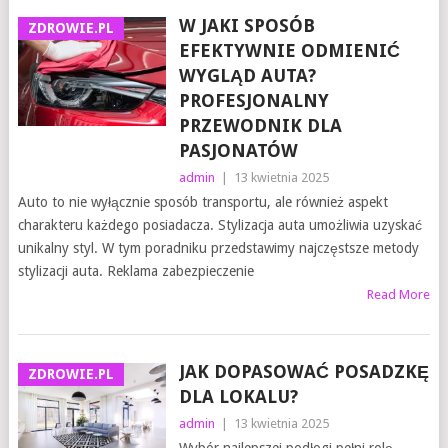
W JAKI SPOSÓB
ZDROWIE.PL
EFEKTYWNIE ODMIENIĆ
WYGLĄD AUTA?
PROFESJONALNY
PRZEWODNIK DLA
PASJONATÓW
admin
|
13 kwietnia 2025
Auto to nie wyłącznie sposób transportu, ale również aspekt
charakteru każdego posiadacza. Stylizacja auta umożliwia uzyskać
unikalny styl. W tym poradniku przedstawimy najczęstsze metody
stylizacji auta. Reklama zabezpieczenie
Read More
JAK DOPASOWAĆ POSADZKĘ
ZDROWIE.PL
DLA LOKALU?
admin
|
13 kwietnia 2025