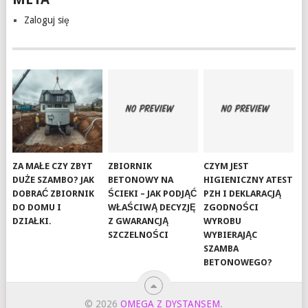
Zaloguj się
ZA MAŁE CZY ZBYT
ZBIORNIK
CZYM JEST
DUŻE SZAMBO? JAK
BETONOWY NA
HIGIENICZNY ATEST
DOBRAĆ ZBIORNIK
ŚCIEKI – JAK PODJĄĆ
PZH I DEKLARACJĄ
DO DOMU I
WŁAŚCIWĄ DECYZJĘ
ZGODNOŚCI
DZIAŁKI.
Z GWARANCJĄ
WYROBU
SZCZELNOŚCI
WYBIERAJĄC
SZAMBA
BETONOWEGO?
© 2026
OMEGA Z DYSTANSEM
.