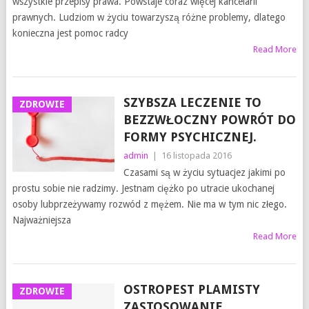
wszystkie przepisy prawa. Powstaje coraz więcej kancelarii
prawnych. Ludziom w życiu towarzyszą różne problemy, dlatego
konieczna jest pomoc radcy
Read More
SZYBSZA LECZENIE TO
ZDROWIE
BEZZWŁOCZNY POWRÓT DO
FORMY PSYCHICZNEJ.
admin
|
16 listopada 2016
Czasami są w życiu sytuacjez jakimi po
prostu sobie nie radzimy. Jestnam ciężko po utracie ukochanej
osoby lubprzeżywamy rozwód z mężem. Nie ma w tym nic złego.
Najważniejsza
Read More
OSTROPEST PLAMISTY
ZDROWIE
ZASTOSOWANIE