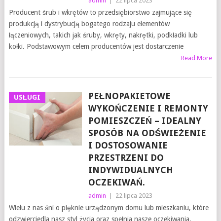
admin
|
22 lipca 2023
Producent śrub i wkrętów to przedsiębiorstwo zajmujące się
produkcją i dystrybucją bogatego rodzaju elementów
łączeniowych, takich jak śruby, wkręty, nakrętki, podkładki lub
kołki. Podstawowym celem producentów jest dostarczenie
Read More
PEŁNOPAKIETOWE
USŁUGI
WYKOŃCZENIE I REMONTY
POMIESZCZEŃ – IDEALNY
SPOSÓB NA ODŚWIEŻENIE
I DOSTOSOWANIE
PRZESTRZENI DO
INDYWIDUALNYCH
OCZEKIWAŃ.
admin
|
22 lipca 2023
Wielu z nas śni o pięknie urządzonym domu lub mieszkaniu, które
odzwierciedla nasz styl życia oraz spełnia nasze oczekiwania.