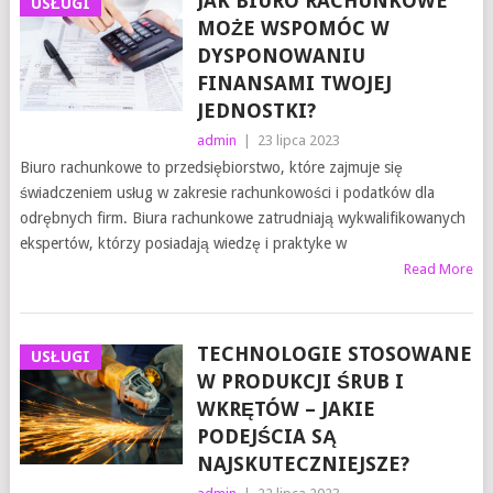
JAK BIURO RACHUNKOWE
USŁUGI
MOŻE WSPOMÓC W
DYSPONOWANIU
FINANSAMI TWOJEJ
JEDNOSTKI?
admin
|
23 lipca 2023
Biuro rachunkowe to przedsiębiorstwo, które zajmuje się
świadczeniem usług w zakresie rachunkowości i podatków dla
odrębnych firm. Biura rachunkowe zatrudniają wykwalifikowanych
ekspertów, którzy posiadają wiedzę i praktyke w
Read More
TECHNOLOGIE STOSOWANE
USŁUGI
W PRODUKCJI ŚRUB I
WKRĘTÓW – JAKIE
PODEJŚCIA SĄ
NAJSKUTECZNIEJSZE?