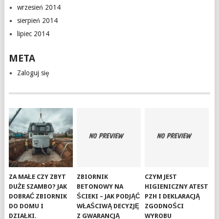
wrzesień 2014
sierpień 2014
lipiec 2014
META
Zaloguj się
ZA MAŁE CZY ZBYT
ZBIORNIK
CZYM JEST
DUŻE SZAMBO? JAK
BETONOWY NA
HIGIENICZNY ATEST
DOBRAĆ ZBIORNIK
ŚCIEKI – JAK PODJĄĆ
PZH I DEKLARACJĄ
DO DOMU I
WŁAŚCIWĄ DECYZJĘ
ZGODNOŚCI
DZIAŁKI.
Z GWARANCJĄ
WYROBU