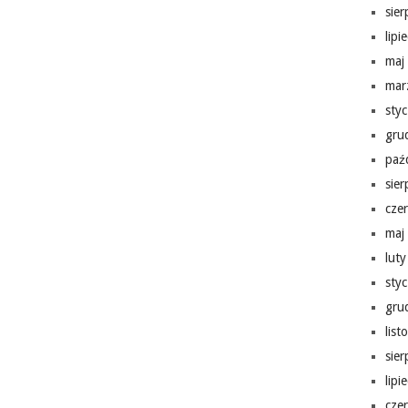
sie
lipi
maj
mar
sty
gru
paź
sie
cze
maj
lut
sty
gru
lis
sie
lipi
cze