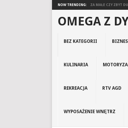
NOW TRENDING:
ZA MAŁE CZY ZBYT DUŻ
OMEGA Z D
BEZ KATEGORII
BIZNES
KULINARIA
MOTORYZA
REKREACJA
RTV AGD
WYPOSAŻENIE WNĘTRZ