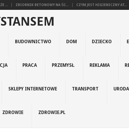
E ...
ZBIORNIK BETONOWY NA ŚC...
CZYM JEST HIGIENICZNY AT...
YSTANSEM
BUDOWNICTWO
DOM
DZIECKO
CJA
PRACA
PRZEMYSŁ
REKLAMA
R
SKLEPY INTERNETOWE
TRANSPORT
URODA
ZDROWIE
ZDROWIE.PL