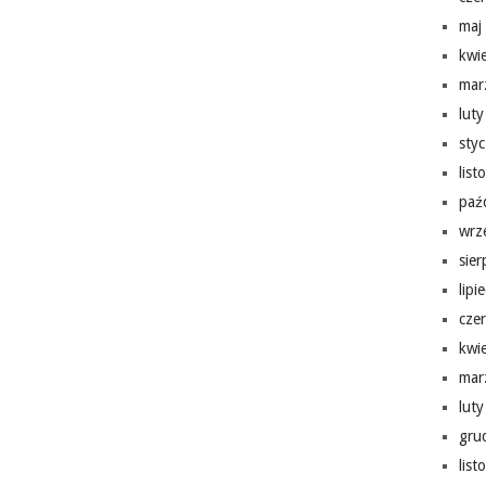
maj
kwi
mar
lut
sty
lis
paź
wrz
sie
lipi
cze
kwi
mar
lut
gru
lis