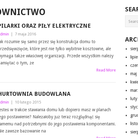
SEA
OWNICTWO
PILARKI ORAZ PIŁY ELEKTRYCZNE
dmin
|
7 maja 2016
ARC
ak rozumie się samo przez się konstrukcja domu to
rzedsięwzięcie, które jest nie tylko wybitnie kosztowne, ale
sie
ymaga także właściwej organizacji. Przede wszystkim należy
lipi
amiętać o tym, że
cze
Read More
maj
kwi
mar
HURTOWNIA BUDOWLANA
lut
dmin
|
10 lutego 2015
sty
esteś w trakcie stawiania domu lub dopiero masz w planach
gru
ego postawienie? Należałoby już teraz rozglądnąć się
lis
amemu nad potrzebnymi do jego postawienia komponentami.
ie zawsze bazowanie na
sie