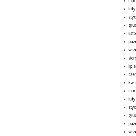
mar
lut
sty
gru
lis
paź
wrz
sie
lipi
cze
kwi
mar
lut
sty
gru
paź
wrz