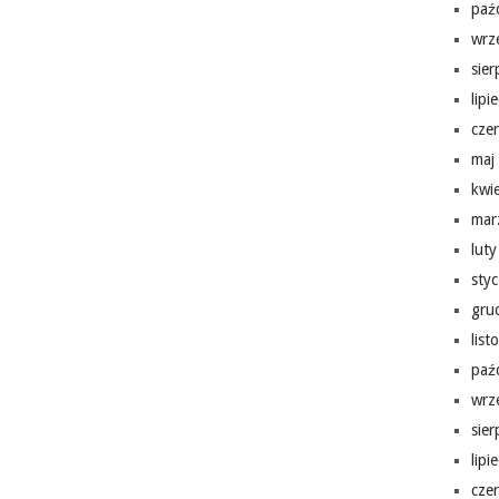
paź
wrz
sie
lipi
cze
maj
kwi
mar
lut
sty
gru
lis
paź
wrz
sie
lipi
cze