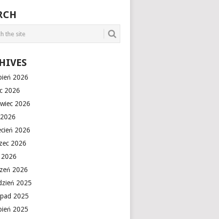
RCH
HIVES
rpień 2026
ec 2026
rwiec 2026
 2026
ecień 2026
zec 2026
y 2026
czeń 2026
dzień 2025
topad 2025
rpień 2025