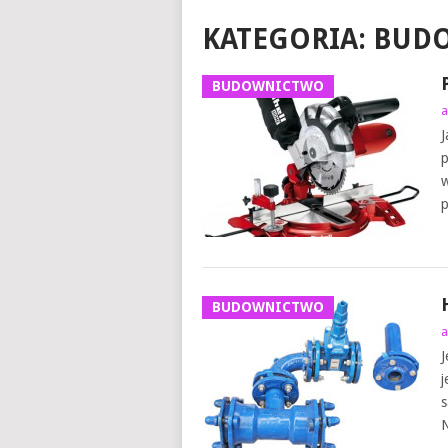
KATEGORIA:
BUD
BUDOWNICTWO
a
J
p
w
p
BUDOWNICTWO
a
J
j
s
N