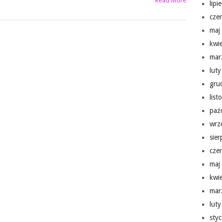
Read More
lipi
cze
maj
kwi
mar
lut
gru
lis
paź
wrz
sie
cze
maj
kwi
mar
lut
sty