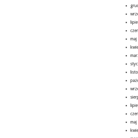
gru
wrz
lipi
cze
maj
kwi
mar
sty
lis
paź
wrz
sie
lipi
cze
maj
kwi