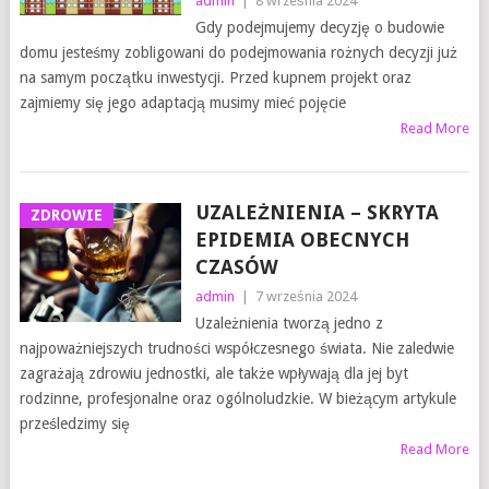
admin
|
8 września 2024
Gdy podejmujemy decyzję o budowie
domu jesteśmy zobligowani do podejmowania rożnych decyzji już
na samym początku inwestycji. Przed kupnem projekt oraz
zajmiemy się jego adaptacją musimy mieć pojęcie
Read More
UZALEŻNIENIA – SKRYTA
ZDROWIE
EPIDEMIA OBECNYCH
CZASÓW
admin
|
7 września 2024
Uzależnienia tworzą jedno z
najpoważniejszych trudności współczesnego świata. Nie zaledwie
zagrażają zdrowiu jednostki, ale także wpływają dla jej byt
rodzinne, profesjonalne oraz ogólnoludzkie. W bieżącym artykule
prześledzimy się
Read More