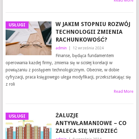
Read More
W JAKIM STOPNIU ROZWÓJ
USŁUGI
TECHNOLOGII ZMIENIA
RACHUNKOWOŚĆ?
admin
|
12 września 2024
Finanse, będąca fundamentem
operowania każdej firmy, zmienia się w ścisłej korelacji w
powiązaniu z postępem technologicznym. Obecnie, w dobie
cyfryzacji, praca księgowego ulega modyfikacji, przekształcając się
z roli
Read More
ŻALUZJE
USŁUGI
ANTYWŁAMANIOWE – CO
ZALECA SIĘ WIEDZIEĆ