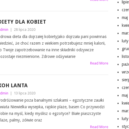
lipi
cze
maj
DIETY DLA KOBIET
kwi
dmin
|
28 lipca 2020
mar
drowa dieta dla dojrzałej kobietyJako dojrzała pani powinnaś
lut
iedzieć, że choć razem z wiekiem potrzebujesz mniej kalorii,
gru
o Twoje zapotrzebowanie na inne składniki odżywcze
ozostaje niezmienione. Zdrowe odżywianie
lis
Read More
paź
wrz
sie
KOH LANTA
cze
dmin
|
13 lipca 2020
maj
odróżowanie poza banalnymi szlakami – egzotyczne zaułki
kwi
wiata Niewielka wysepka, rajskie plaże, basen Co przywodzi
mar
obie na myśl, kiedy myślisz o egzotyce? Białe piaszczyste
lut
laże, palmy, żółwie oraz
sty
Read More