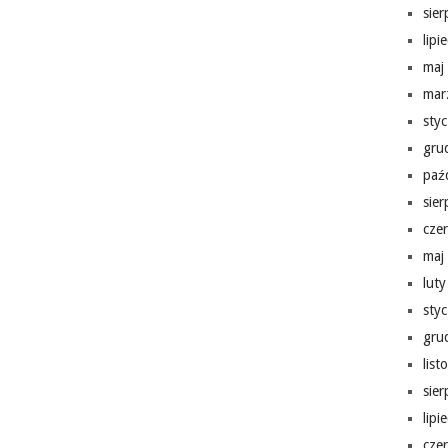
sie
lipi
maj
mar
sty
gru
paź
sie
cze
maj
lut
sty
gru
lis
sie
lipi
cze