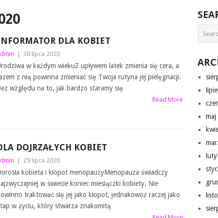
SEA
020
INFORMATOR DLA KOBIET
dmin
|
30 lipca 2020
ARC
rodziwa w każdym wiekuZ upływem latek zmienia się cera, a
azem z nią powinna zmieniać się Twoja rutyna jej pielęgnacji.
sie
ez względu na to, jak bardzo staramy się
lipi
Read More
cze
maj
kwi
mar
DLA DOJRZAŁYCH KOBIET
lut
dmin
|
29 lipca 2020
sty
orosła kobieta i kłopot menopauzyMenopauza świadczy
gru
ajzwyczajniej w świecie koniec miesiączki kobiety. Nie
owinno traktować się jej jako kłopot, jednakowoż raczej jako
lis
tap w życiu, który stwarza znakomitą
sie
Read More