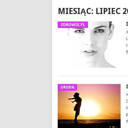
MIESIĄC:
LIPIEC 2
ZDROWIE.PL
a
U
r
B
URODA
a
D
n
p
e