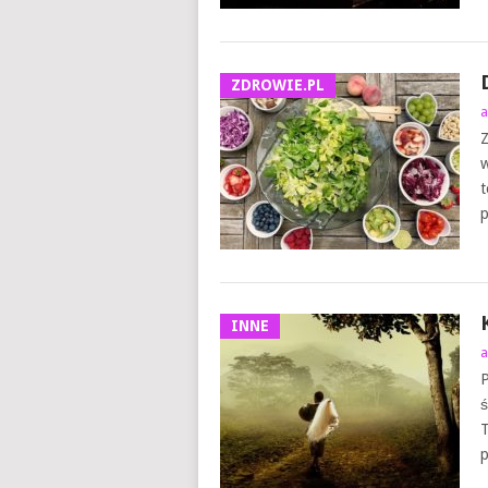
ZDROWIE.PL
a
Z
w
t
p
INNE
a
P
ś
T
p