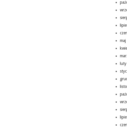
paź
wrz
sie
lipi
cze
maj
kwi
mar
lut
sty
gru
lis
paź
wrz
sie
lipi
cze