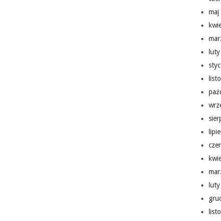
maj
kwi
mar
lut
sty
lis
paź
wrz
sie
lipi
cze
kwi
mar
lut
gru
lis