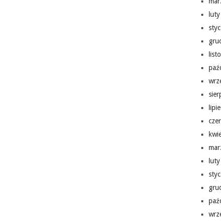
mar
lut
sty
gru
lis
paź
wrz
sie
lipi
cze
kwi
mar
lut
sty
gru
paź
wrz