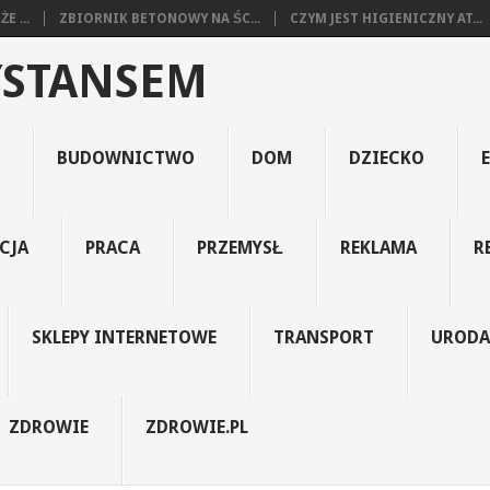
E ...
ZBIORNIK BETONOWY NA ŚC...
CZYM JEST HIGIENICZNY AT...
YSTANSEM
BUDOWNICTWO
DOM
DZIECKO
CJA
PRACA
PRZEMYSŁ
REKLAMA
R
SKLEPY INTERNETOWE
TRANSPORT
URODA
ZDROWIE
ZDROWIE.PL