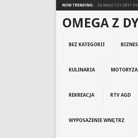
NOW TRENDING:
ZA MAŁE CZY ZBYT DUŻ
OMEGA Z D
BEZ KATEGORII
BIZNES
KULINARIA
MOTORYZA
REKREACJA
RTV AGD
WYPOSAŻENIE WNĘTRZ