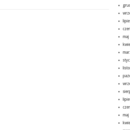
gru
wrz
lipi
cze
maj
kwi
mar
sty
lis
paź
wrz
sie
lipi
cze
maj
kwi