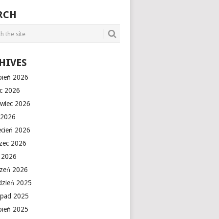
RCH
HIVES
rpień 2026
ec 2026
rwiec 2026
 2026
ecień 2026
zec 2026
y 2026
czeń 2026
dzień 2025
topad 2025
rpień 2025