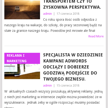
TRANSPORTEM CZY TO
ZYSKOWNA PERSPEKTYWA.
admin
|
17 czerwca 2018
Co roku spora ilość osób odjeżdża z
naszego kraju na wakacje, do szkoły, do pracy sezonowej bądź na
stałe za granice naszego kraju. Powodów jest mrowie ale finał
Read More
SPECJALISTA W DZIEDZINIE
REKLAMA I
KAMPANI ADWORDS
MARKETING
ODCIĄŻY I DOBIERZE
GODZIWĄ PODEJŚCIE DO
TWOJEGO BIZNESU.
admin
|
15 czerwca 2018
W aktualnych czasach wszyscy poszukują aktywnej reklamy. jedną
z niech jest marketing w internecie zwykle można powiedzieć że w
wyszukiwarce. jednak żeby w ogóle rozpocząć musimy posiadać