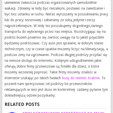
ułatwienie zwłaszcza podczas organizowanych samodzielnie
wakacji. Zdołamy w tedy być niezależni, postawić na zwiedzanie i
być bez ustanku w ruchu. Nieraz wyruszamy w poszukiwaniu pracy
lub do pracy sezonowej i zabieramy ze sobą jedynie rzeczy
najpotrzebniejsze. W tedy też poszukujemy dogodnego,taniego
transportu do wybranego przez nas miejsca. Rozstrzygając się na
podróż busem powinno się zwrócić uwagę na to jakim pojazdem
będziemy podróżować. Czy auto jest sprawne, w dobrym stanie
technicznym, czy w czasie upałów możemy liczyć na klimatyzację, a
podczas zimy na ogrzewanie. Podczas długiej podróży przydać się
na mmoże dostęp do internetu. Kolejnym udogodnieniem jakie
oferują dobre firmy przewozowe są foteliki dla dzieci, o które
możemy wcześniej poprosić. Takie firmy możemy znaleźć w
internecie szukając po takich hasłach
busy do niemiec Kraków
. To
pozwoli nam sprecyzować cel podróży bo przewoźników
reklamujących w sieci jest dużo im konkretniej zadamy pytanie tym
dokładniejszą odzew pozyskamy.
RELATED POSTS