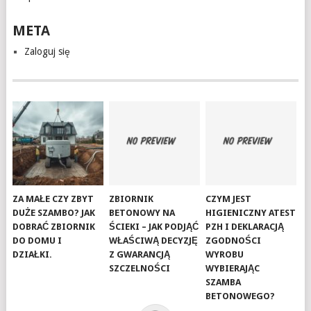
META
Zaloguj się
ZA MAŁE CZY ZBYT
ZBIORNIK
CZYM JEST
DUŻE SZAMBO? JAK
BETONOWY NA
HIGIENICZNY ATEST
DOBRAĆ ZBIORNIK
ŚCIEKI – JAK PODJĄĆ
PZH I DEKLARACJĄ
DO DOMU I
WŁAŚCIWĄ DECYZJĘ
ZGODNOŚCI
DZIAŁKI.
Z GWARANCJĄ
WYROBU
SZCZELNOŚCI
WYBIERAJĄC
SZAMBA
BETONOWEGO?