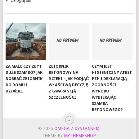
Zaloguj się
ZA MAŁE CZY ZBYT
ZBIORNIK
CZYM JEST
DUŻE SZAMBO? JAK
BETONOWY NA
HIGIENICZNY ATEST
DOBRAĆ ZBIORNIK
ŚCIEKI – JAK PODJĄĆ
PZH I DEKLARACJĄ
DO DOMU I
WŁAŚCIWĄ DECYZJĘ
ZGODNOŚCI
DZIAŁKI.
Z GWARANCJĄ
WYROBU
SZCZELNOŚCI
WYBIERAJĄC
SZAMBA
BETONOWEGO?
© 2026
OMEGA Z DYSTANSEM
.
THEME BY
MYTHEMESHOP
.