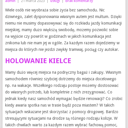
admin
|
21 marca 2023
|
usługi
|
Brak komentarzy
Wiele osób nie wyobraża sobie życia bez samochodu. Nic
dziwnego, zalet dysponowania własnym autem jest multum. Dzięki
niemu nie musimy dopasowywać się do rozkładu jazdy komunikacji
miejskiej, mamy dużo większą swobodę, możemy pozwolić sobie
na wyjście czy powrót w godzinach w jakich komunikacja jest
znikoma lub nie mam jej w ogóle. Za każdym razem dojedziemy w
miejsca do których nie jeździ zwykły tramwaj, pociąg czy autokar.
HOLOWANIE KIELCE
Mamy dużo więcej miejsca na podręczny bagaż i zakupy. Własnym
samochodem również szybciej dotrzemy do miejsca docelowego
np. na wakacje. Wszelkiego rodzaju postoje możemy dostosować
do własnych potrzeb, lub kompletnie z nich zrezygnować. Co
jednak kiedy nasz samochód wymagać będzie renowacji? Co zrobić
kiedy awaria spotka nas w trasie bądź poza miastem? W takich
sytuacjach wskazane jest skorzystać z pomocy drogowej. Bardzo
stresującymi sytuacjami na drodze są różnego rodzaju kolizje. W
takich chwilach warto za każdym razem wybrać fachową pomoc,