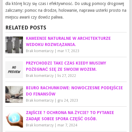
dla której liczy się czas i efektywność. Do usług pomocy drogowej
zaliczamy: pomoc na drodze, holowanie, naprawa usterki prosto na
miejscu awarii czy dowóz paliwa.
RELATED POSTS
KAMIENIE NATURALNE W ARCHITEKTURZE
WIDOKU ROZWIĄZANIA.
Brak komentarzy
|
mar 17, 2023
PRZYCHODZI TAKI CZAS KIEDY MUSIMY
POŻEGNAĆ SIĘ ZE SWOIM WOZEM.
Brak komentarzy
|
lis 27, 2022
BIURO RACHUNKOWE: NOWOCZESNE PODEJŚCIE
DO FINANSÓW
Brak komentarzy
|
gru 24, 2023
ZAJŚCIE ? OCHRONA NA ŻYCIE? TO PYTANIE
ZADAJE SOBIE SPORA CZĘŚĆ OSÓB.
Brak komentarzy
|
mar 7, 2024