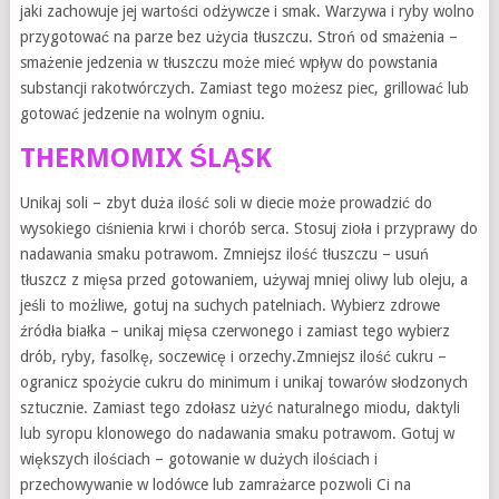
jaki zachowuje jej wartości odżywcze i smak. Warzywa i ryby wolno
przygotować na parze bez użycia tłuszczu. Stroń od smażenia –
smażenie jedzenia w tłuszczu może mieć wpływ do powstania
substancji rakotwórczych. Zamiast tego możesz piec, grillować lub
gotować jedzenie na wolnym ogniu.
THERMOMIX ŚLĄSK
Unikaj soli – zbyt duża ilość soli w diecie może prowadzić do
wysokiego ciśnienia krwi i chorób serca. Stosuj zioła i przyprawy do
nadawania smaku potrawom. Zmniejsz ilość tłuszczu – usuń
tłuszcz z mięsa przed gotowaniem, używaj mniej oliwy lub oleju, a
jeśli to możliwe, gotuj na suchych patelniach. Wybierz zdrowe
źródła białka – unikaj mięsa czerwonego i zamiast tego wybierz
drób, ryby, fasolkę, soczewicę i orzechy.Zmniejsz ilość cukru –
ogranicz spożycie cukru do minimum i unikaj towarów słodzonych
sztucznie. Zamiast tego zdołasz użyć naturalnego miodu, daktyli
lub syropu klonowego do nadawania smaku potrawom. Gotuj w
większych ilościach – gotowanie w dużych ilościach i
przechowywanie w lodówce lub zamrażarce pozwoli Ci na