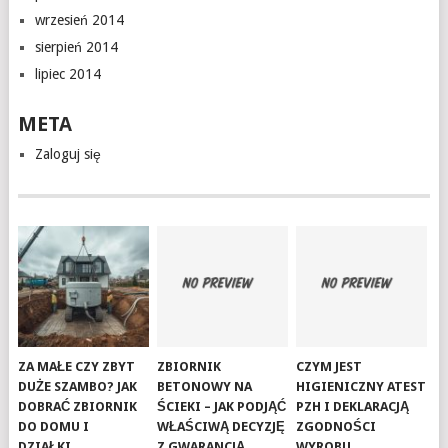
wrzesień 2014
sierpień 2014
lipiec 2014
META
Zaloguj się
ZA MAŁE CZY ZBYT
ZBIORNIK
CZYM JEST
DUŻE SZAMBO? JAK
BETONOWY NA
HIGIENICZNY ATEST
DOBRAĆ ZBIORNIK
ŚCIEKI – JAK PODJĄĆ
PZH I DEKLARACJĄ
DO DOMU I
WŁAŚCIWĄ DECYZJĘ
ZGODNOŚCI
DZIAŁKI.
Z GWARANCJĄ
WYROBU