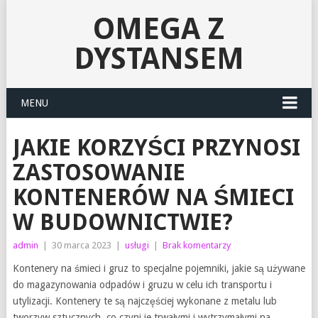
OMEGA Z
DYSTANSEM
MENU
JAKIE KORZYŚCI PRZYNOSI
ZASTOSOWANIE
KONTENERÓW NA ŚMIECI
W BUDOWNICTWIE?
admin
|
30 marca 2023
|
usługi
|
Brak komentarzy
Kontenery na śmieci i gruz to specjalne pojemniki, jakie są używane
do magazynowania odpadów i gruzu w celu ich transportu i
utylizacji. Kontenery te są najczęściej wykonane z metalu lub
tworzyw sztucznych, co czyni je trwałymi i wytrzymałymi na