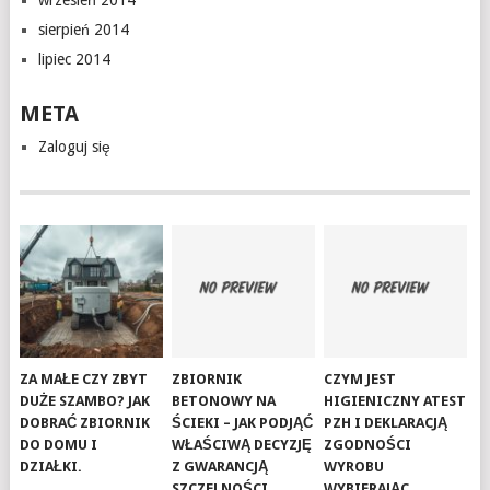
wrzesień 2014
sierpień 2014
lipiec 2014
META
Zaloguj się
ZA MAŁE CZY ZBYT
ZBIORNIK
CZYM JEST
DUŻE SZAMBO? JAK
BETONOWY NA
HIGIENICZNY ATEST
DOBRAĆ ZBIORNIK
ŚCIEKI – JAK PODJĄĆ
PZH I DEKLARACJĄ
DO DOMU I
WŁAŚCIWĄ DECYZJĘ
ZGODNOŚCI
DZIAŁKI.
Z GWARANCJĄ
WYROBU
SZCZELNOŚCI
WYBIERAJĄC