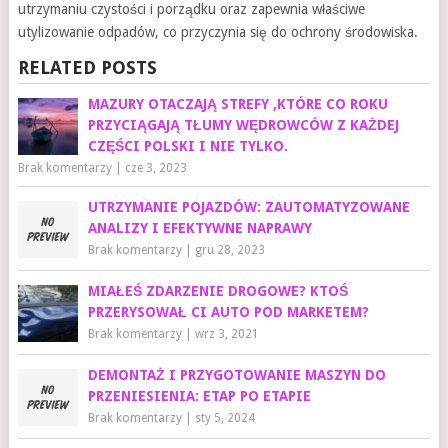
utrzymaniu czystości i porządku oraz zapewnia właściwe
utylizowanie odpadów, co przyczynia się do ochrony środowiska.
RELATED POSTS
MAZURY OTACZAJĄ STREFY ,KTÓRE CO ROKU
PRZYCIĄGAJĄ TŁUMY WĘDROWCÓW Z KAŻDEJ
CZĘŚCI POLSKI I NIE TYLKO.
Brak komentarzy
|
cze 3, 2023
UTRZYMANIE POJAZDÓW: ZAUTOMATYZOWANE
ANALIZY I EFEKTYWNE NAPRAWY
Brak komentarzy
|
gru 28, 2023
MIAŁEŚ ZDARZENIE DROGOWE? KTOŚ
PRZERYSOWAŁ CI AUTO POD MARKETEM?
Brak komentarzy
|
wrz 3, 2021
DEMONTAŻ I PRZYGOTOWANIE MASZYN DO
PRZENIESIENIA: ETAP PO ETAPIE
Brak komentarzy
|
sty 5, 2024